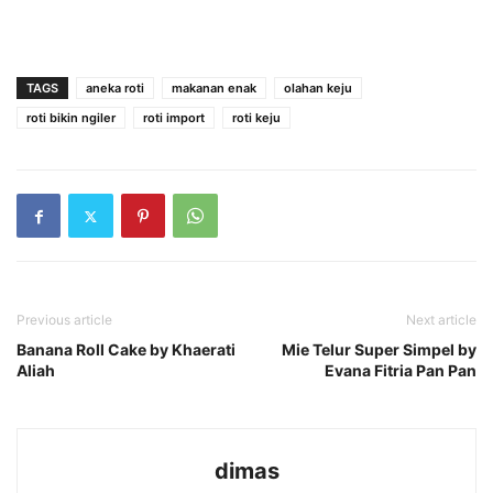
TAGS
aneka roti
makanan enak
olahan keju
roti bikin ngiler
roti import
roti keju
Previous article
Next article
Banana Roll Cake by Khaerati
Mie Telur Super Simpel by
Aliah
Evana Fitria Pan Pan
dimas