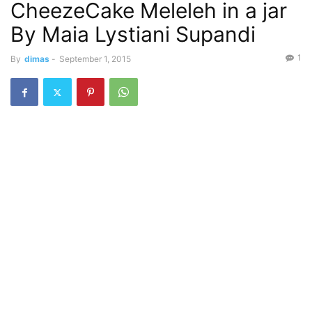
CheezeCake Meleleh in a jar
By Maia Lystiani Supandi
1
By
dimas
-
September 1, 2015