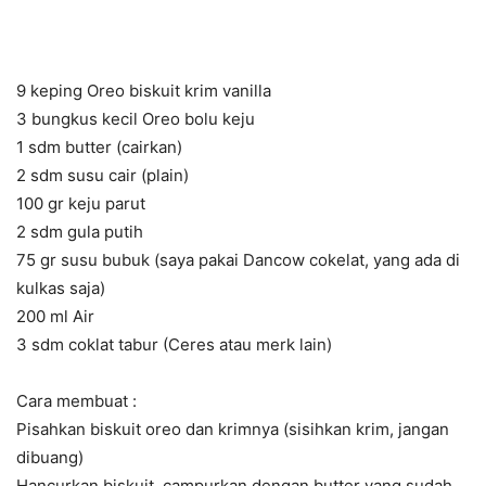
9 keping Oreo biskuit krim vanilla
3 bungkus kecil Oreo bolu keju
1 sdm butter (cairkan)
2 sdm susu cair (plain)
100 gr keju parut
2 sdm gula putih
75 gr susu bubuk (saya pakai Dancow cokelat, yang ada di
kulkas saja)
200 ml Air
3 sdm coklat tabur (Ceres atau merk lain)
Cara membuat :
Pisahkan biskuit oreo dan krimnya (sisihkan krim, jangan
dibuang)
Hancurkan biskuit, campurkan dengan butter yang sudah