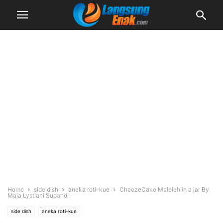
Home
side dish
aneka roti-kue
CheezeCake Meleleh in a jar By
Maia Lystiani Supandi
side dish
aneka roti-kue