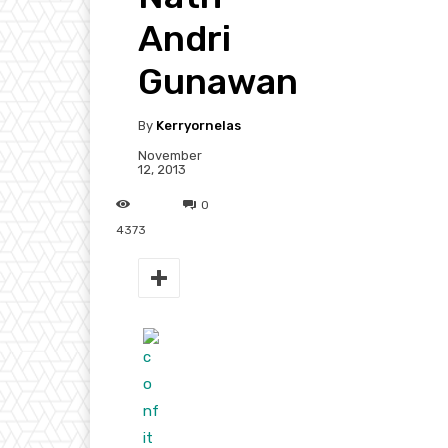
Andri
Gunawan
By
Kerryornelas
November
12, 2013
0
4373