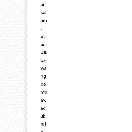
un
sal
am
,
da
un
dill,
ba
wa
ng
bo
mb
ay,
ad
uk
rat