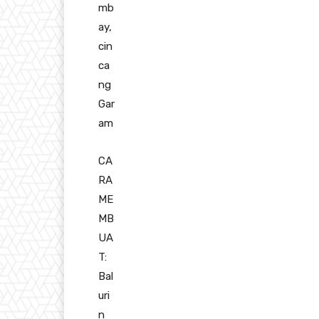
mb
ay,
cin
ca
ng
Gar
am
CA
RA
ME
MB
UA
T:
Bal
uri
n