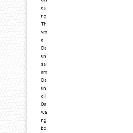
cin
ca
ng
Th
ym
e
Da
un
sal
am
Da
un
dill
Ba
wa
ng
bo