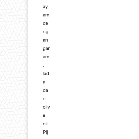
ay
am
de
ng
an
gar
am
,
lad
a
da
n
oliv
e
oil.
Pij