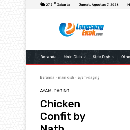
C
27.7
Jakarta
Jumat, Agustus 7, 2026
M
Beranda
Main Dish
Side Dish
Othe
Beranda
main dish
ayam-daging
AYAM-DAGING
Chicken
Confit by
Nath