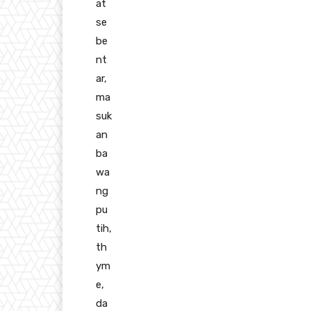
at
se
be
nt
ar,
ma
suk
an
ba
wa
ng
pu
tih,
th
ym
e,
da