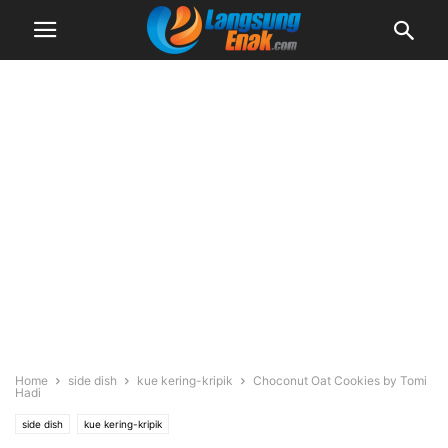
Home
side dish
kue kering-kripik
Choconut Oat Cookies by Tomi
Hadi
side dish
kue kering-kripik