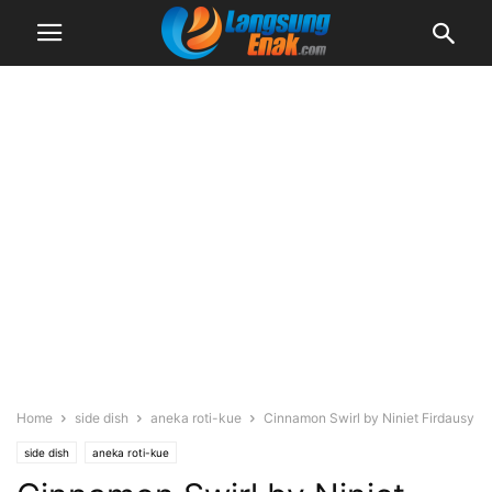
Home
side dish
aneka roti-kue
Cinnamon Swirl by Niniet Firdausy
side dish
aneka roti-kue