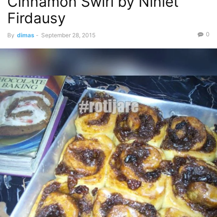
Cinnamon Swirl by Niniet
Firdausy
0
By
dimas
-
September 28, 2015