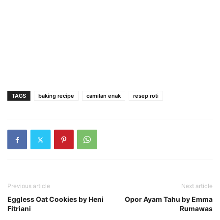
TAGS
baking recipe
camilan enak
resep roti
Previous article
Next article
Eggless Oat Cookies by Heni
Opor Ayam Tahu by Emma
Fitriani
Rumawas