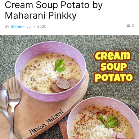
Cream Soup Potato by
Maharani Pinkky
0
By
dimas
-
Juli 7, 2020