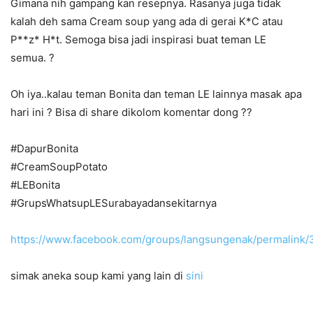
Gimana nih gampang kan resepnya. Rasanya juga tidak
kalah deh sama Cream soup yang ada di gerai K*C atau
P**z* H*t. Semoga bisa jadi inspirasi buat teman LE
semua.
?
Oh iya..kalau teman Bonita dan teman LE lainnya masak apa
hari ini ? Bisa di share dikolom komentar dong
?
?
#
DapurBonita
#
CreamSoupPotato
#
LEBonita
#
GrupsWhatsupLESurabayadansekitarnya
https://www.facebook.com/groups/langsungenak/permalink
simak aneka soup kami yang lain di
sini