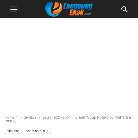
Home
side dish
salad-soto-sup
Cream Soup Potato by Maharani
Pinkky
side dish
salad-soto-sup