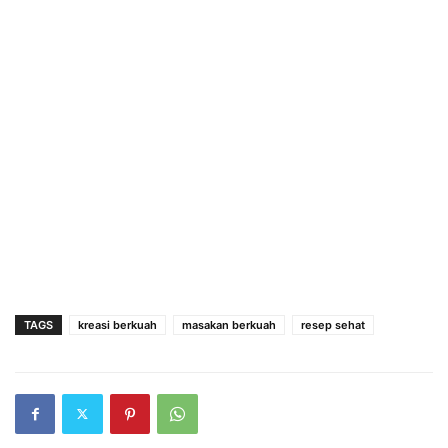
TAGS
kreasi berkuah
masakan berkuah
resep sehat