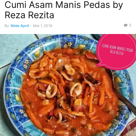
Cumi Asam Manis Pedas by
Reza Rezita
0
By
Ninie April
-
Mei 1, 2018