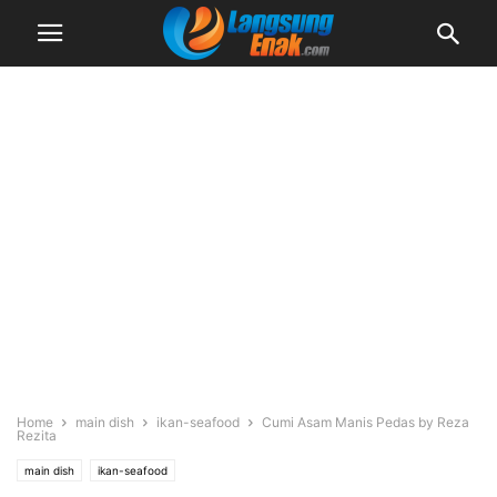
Home
main dish
ikan-seafood
Cumi Asam Manis Pedas by Reza
Rezita
main dish
ikan-seafood