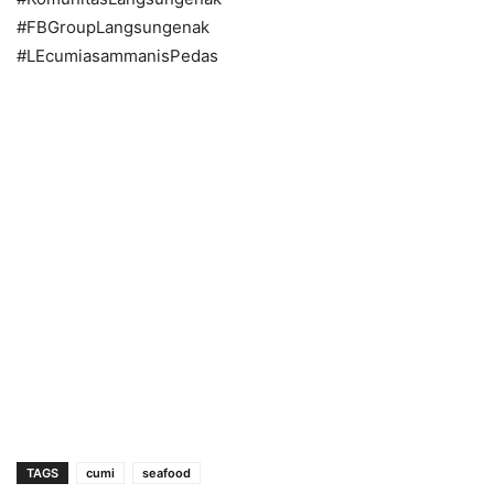
#FBGroupLangsungenak
#LEcumiasammanisPedas
TAGS
cumi
seafood