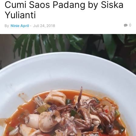
Cumi Saos Padang by Siska
Yulianti
0
By
Ninie April
-
Juli 24, 2018