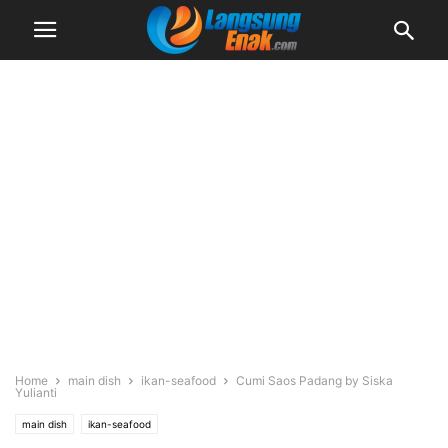
Home
main dish
ikan-seafood
Cumi Saos Padang by Siska
Yulianti
main dish
ikan-seafood