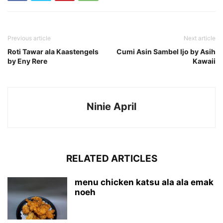
Previous article
Next article
Roti Tawar ala Kaastengels
Cumi Asin Sambel Ijo by Asih
by Eny Rere
Kawaii
Ninie April
RELATED ARTICLES
menu chicken katsu ala ala emak
noeh