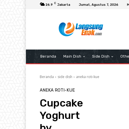
C
26.9
Jakarta
Jumat, Agustus 7, 2026
M
Beranda
Main Dish
Side Dish
Othe
Beranda
side dish
aneka roti-kue
ANEKA ROTI-KUE
Cupcake
Yoghurt
by