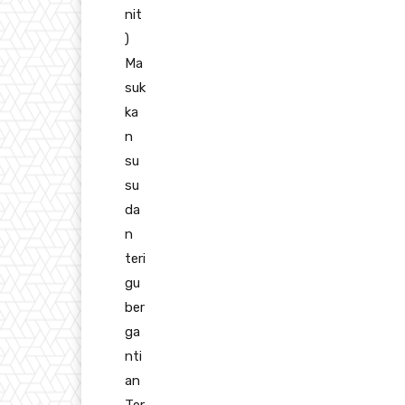
nit
)
Ma
suk
ka
n
su
su
da
n
teri
gu
ber
ga
nti
an