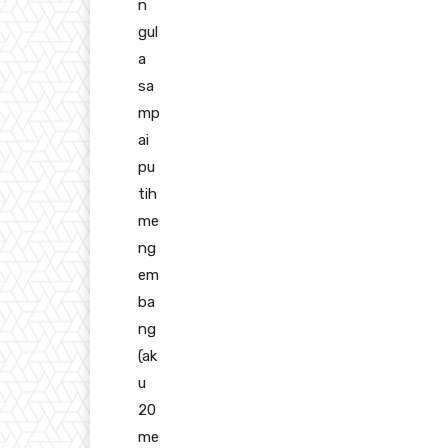
n
gul
a
sa
mp
ai
pu
tih
me
ng
em
ba
ng
(ak
u
20
me