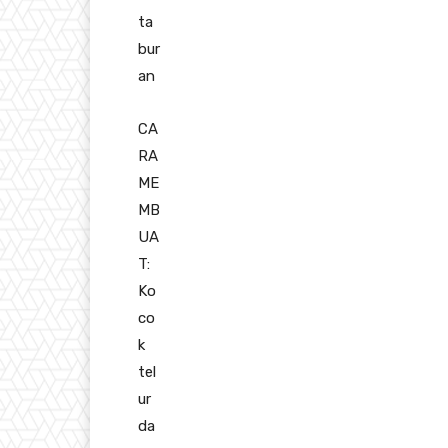
ta
bur
an
CA
RA
ME
MB
UA
T:
Ko
co
k
tel
ur
da