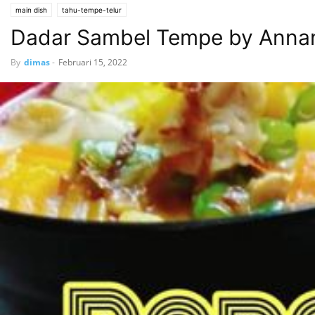
main dish
tahu-tempe-telur
Dadar Sambel Tempe by Anna
By
dimas
-
Februari 15, 2022