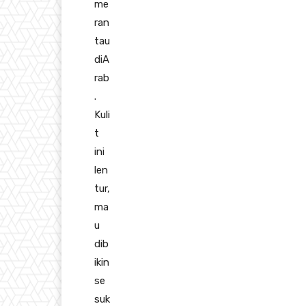
me
ran
tau
diA
rab
.
Kuli
t
ini
len
tur,
ma
u
dib
ikin
se
suk