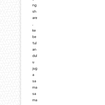
ng
sh
are
,
ke
be
tul
an
dul
u
jug
a
sa
ma
sa
ma