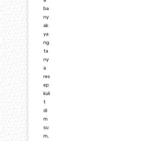
a
ba
ny
ak
ya
ng
ta
ny
a
res
ep
kuli
t
di
m
su
m,