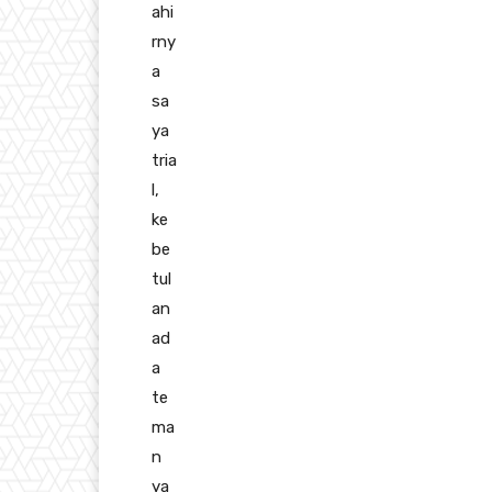
ahi
rny
a
sa
ya
tria
l,
ke
be
tul
an
ad
a
te
ma
n
ya