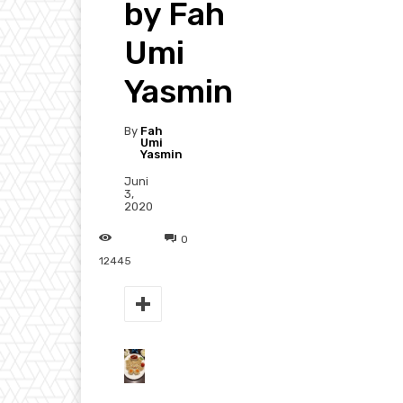
by Fah
Umi
Yasmin
By
Fah
Umi
Yasmin
Juni
3,
2020
0
12445