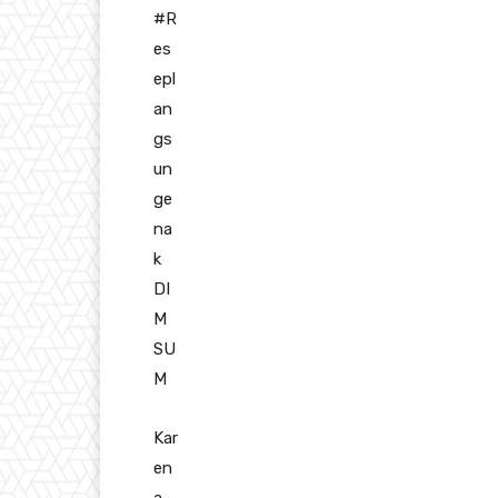
#R
es
epl
an
gs
un
ge
na
k
DI
M
SU
M
Kar
en