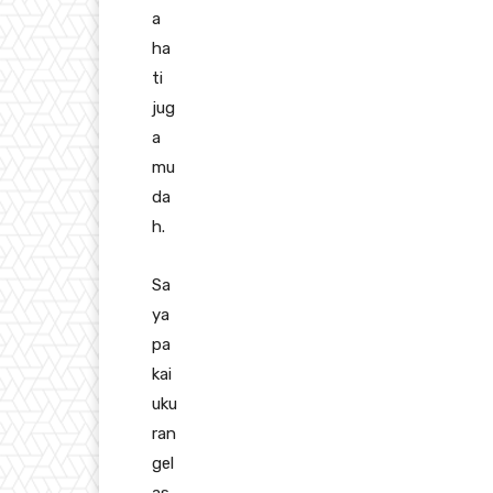
a
ha
ti
jug
a
mu
da
h.
Sa
ya
pa
kai
uku
ran
gel