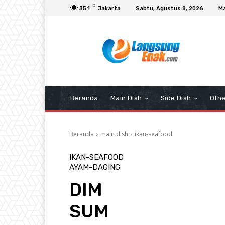
C
35.1
Jakarta
Sabtu, Agustus 8, 2026
Ma
Beranda
Main Dish
Side Dish
Othe
Beranda
main dish
ikan-seafood
IKAN-SEAFOOD
AYAM-DAGING
DIM
SUM