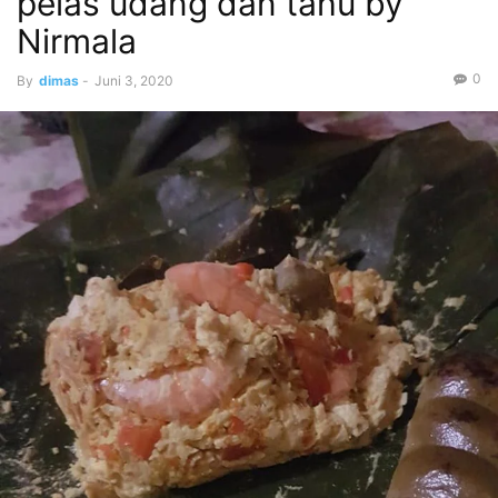
pelas udang dan tahu by
Nirmala
0
By
dimas
-
Juni 3, 2020