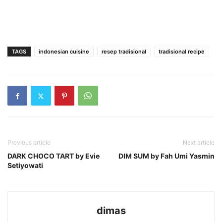
TAGS
indonesian cuisine
resep tradisional
tradisional recipe
Previous article
Next article
DARK CHOCO TART by Evie
DIM SUM by Fah Umi Yasmin
Setiyowati
dimas