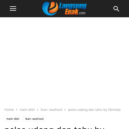
Home
main dish
ikan-seafood
pelas udang dan tahu by Nirmala
main dish
ikan-seafood