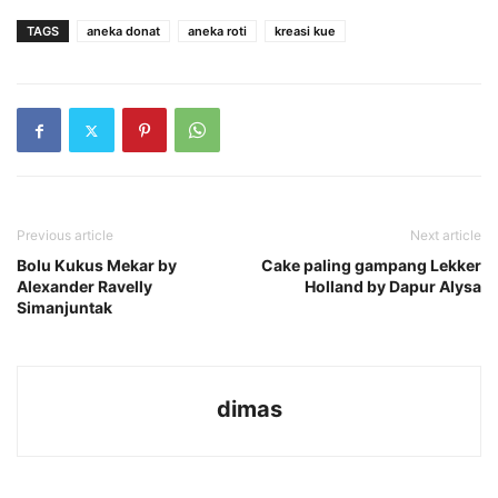
TAGS
aneka donat
aneka roti
kreasi kue
Previous article
Next article
Bolu Kukus Mekar by
Cake paling gampang Lekker
Alexander Ravelly
Holland by Dapur Alysa
Simanjuntak
dimas