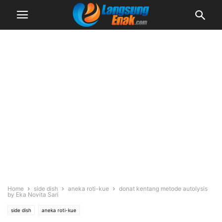
Home
side dish
aneka roti-kue
donat kentang metode autolysis
by Eka Novita Sari
side dish
aneka roti-kue