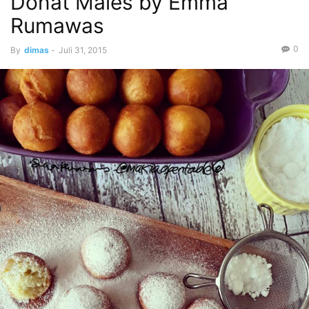
Donat Males by Emma
Rumawas
0
By
dimas
-
Juli 31, 2015