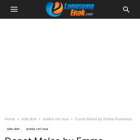
Home
side dish
aneka roti-kue
Donat Males by Emma Rumawas
side dish
aneka roti-kue