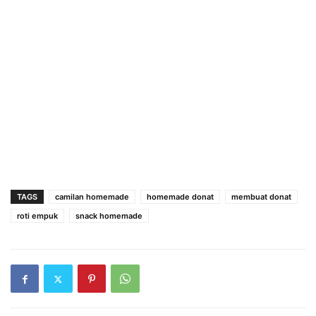
TAGS
camilan homemade
homemade donat
membuat donat
roti empuk
snack homemade