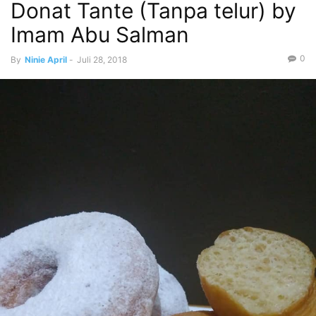
Donat Tante (Tanpa telur) by
Imam Abu Salman
0
By
Ninie April
-
Juli 28, 2018