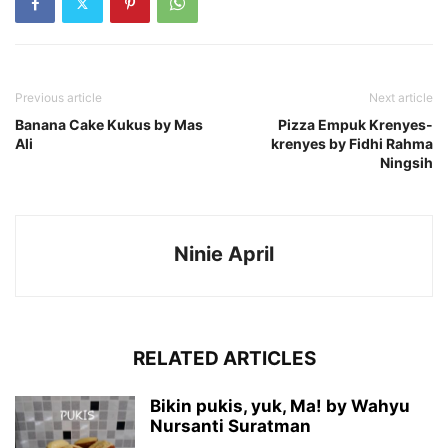
Previous article
Next article
Banana Cake Kukus by Mas
Pizza Empuk Krenyes-
Ali
krenyes by Fidhi Rahma
Ningsih
Ninie April
RELATED ARTICLES
Bikin pukis, yuk, Ma! by Wahyu
Nursanti Suratman