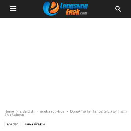
Home
side dish
aneka roti-kue
Donat Tante (Tanpa telur) by Imam
Abu Salman
side dish
aneka roti-kue