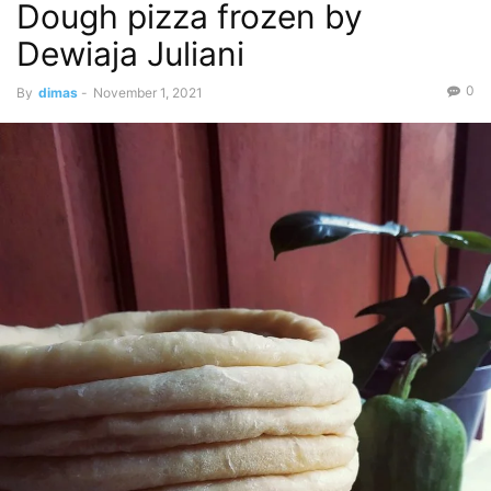
Dough pizza frozen by
Dewiaja Juliani
0
By
dimas
-
November 1, 2021