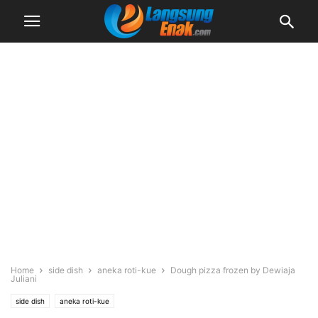
Home
side dish
aneka roti-kue
Dough pizza frozen by Dewiaja
Juliani
side dish
aneka roti-kue