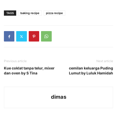
TAGS
baking recipe
pizza recipe
Previous article
Next article
Kue coklat tanpa telur, mixer
cemilan keluarga Puding
dan oven by S Tina
Lumut by Luluk Hamidah
dimas