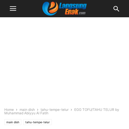
Home
main dish
tahu-tempe-telur
EGG TOFU/TAHU TELUR by
Muhammad Abiyyu Al Fatih
main dish
tahu-tempe-telur