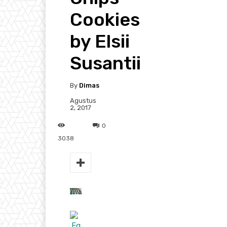
Cookies
by Elsii
Susantii
By
Dimas
Agustus
2, 2017
0
3038