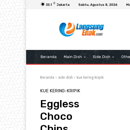
C
35.1
Jakarta
Sabtu, Agustus 8, 2026
Ma
Beranda
Main Dish
Side Dish
Othe
Beranda
side dish
kue kering-kripik
KUE KERING-KRIPIK
Eggless
Choco
Chips