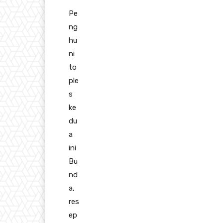
Pe
ng
hu
ni
to
ple
s
ke
du
a
ini
Bu
nd
a,
res
ep