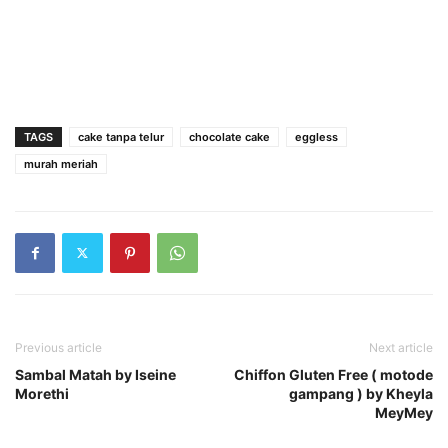
TAGS
cake tanpa telur
chocolate cake
eggless
murah meriah
Previous article
Next article
Sambal Matah by Iseine
Chiffon Gluten Free ( motode
Morethi
gampang ) by Kheyla
MeyMey