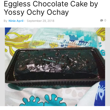
Eggless Chocolate Cake by
Yossy Ochy Ochay
0
By
Ninie April
-
September 29, 2018