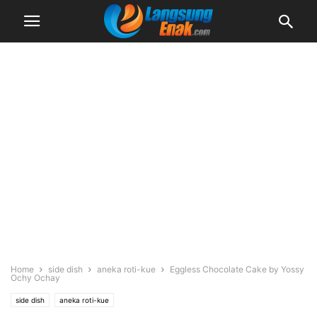
Home
side dish
aneka roti-kue
Eggless Chocolate Cake by Yossy
Ochy Ochay
side dish
aneka roti-kue