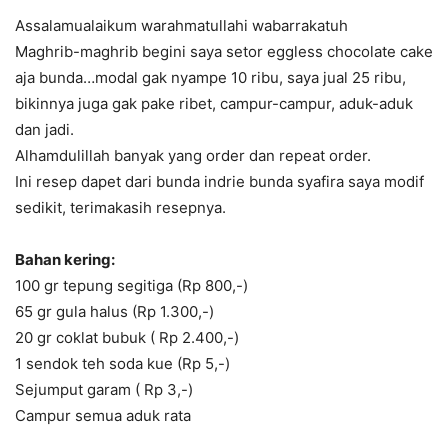
Assalamualaikum warahmatullahi wabarrakatuh
Maghrib-maghrib begini saya setor eggless chocolate cake
aja bunda…modal gak nyampe 10 ribu, saya jual 25 ribu,
bikinnya juga gak pake ribet, campur-campur, aduk-aduk
dan jadi.
Alhamdulillah banyak yang order dan repeat order.
Ini resep dapet dari bunda indrie bunda syafira saya modif
sedikit, terimakasih resepnya.
Bahan kering:
100 gr tepung segitiga (Rp 800,-)
65 gr gula halus (Rp 1.300,-)
20 gr coklat bubuk ( Rp 2.400,-)
1 sendok teh soda kue (Rp 5,-)
Sejumput garam ( Rp 3,-)
Campur semua aduk rata