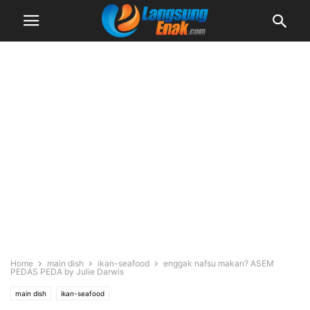
Home
main dish
ikan-seafood
enggak nafsu makan? ASEM
PEDAS PEDA by Julie Darwis
main dish
ikan-seafood