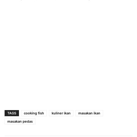
TAGS
cooking fish
kuliner ikan
masakan ikan
masakan pedas