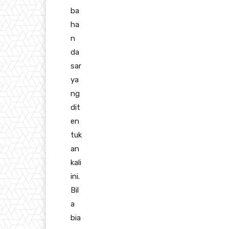
ba
ha
n
da
sar
ya
ng
dit
en
tuk
an
kali
ini.
Bil
a
bia