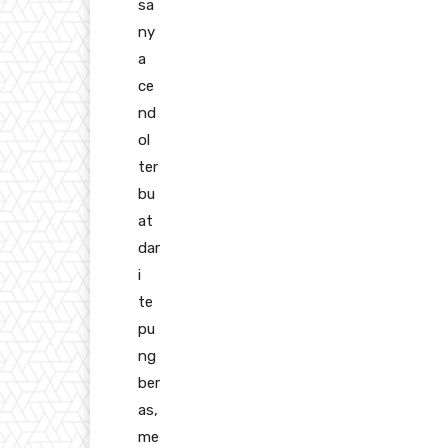
sa
ny
a
ce
nd
ol
ter
bu
at
dar
i
te
pu
ng
ber
as,
me