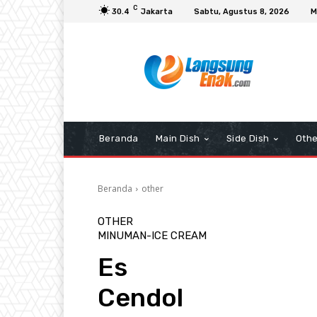
C
30.4
Jakarta
Sabtu, Agustus 8, 2026
M
Beranda
Main Dish
Side Dish
Othe
Beranda
other
OTHER
MINUMAN-ICE CREAM
Es
Cendol