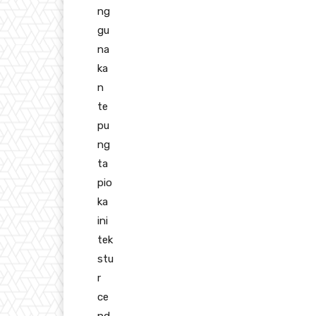
ng
gu
na
ka
n
te
pu
ng
ta
pio
ka
ini
tek
stu
r
ce
nd