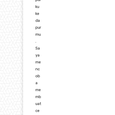
ku
ke
da
pur
mu
.
Sa
ya
me
nc
ob
a
me
mb
uat
ce