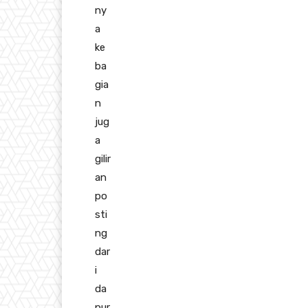
ny
a
ke
ba
gia
n
jug
a
gilir
an
po
sti
ng
dar
i
da
pur