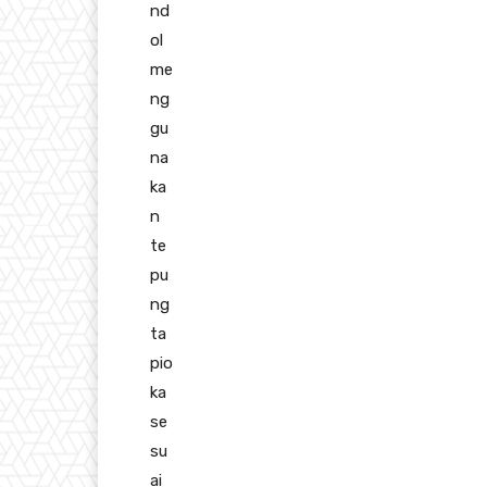
nd
ol
me
ng
gu
na
ka
n
te
pu
ng
ta
pio
ka
se
su
ai