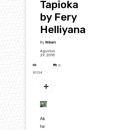
Tapioka
by Fery
Helliyana
By
Niken
Agustus
29, 2018
0
10134
Ak
hir