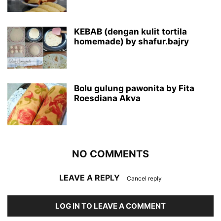
KEBAB (dengan kulit tortila
homemade) by shafur.bajry
Bolu gulung pawonita by Fita
Roesdiana Akva
NO COMMENTS
LEAVE A REPLY
Cancel reply
LOG IN TO LEAVE A COMMENT