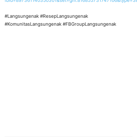
fbid=897361140350301&set=gm.816855731747106&type=
#Langsungenak #ResepLangsungenak
#KomunitasLangsungenak #FBGroupLangsungenak