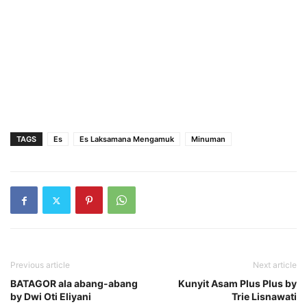
TAGS
Es
Es Laksamana Mengamuk
Minuman
Previous article
Next article
BATAGOR ala abang-abang
Kunyit Asam Plus Plus by
by Dwi Oti Eliyani
Trie Lisnawati