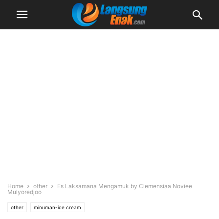
Home
other
Es Laksamana Mengamuk by Clemensiaa Noviee
Mulyoredjoo
other
minuman-ice cream