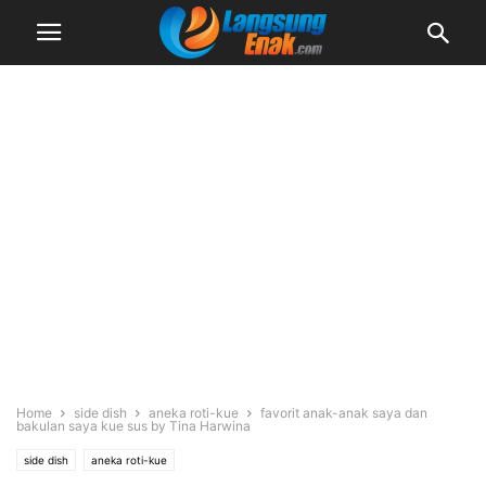
Home
side dish
aneka roti-kue
favorit anak-anak saya dan
bakulan saya kue sus by Tina Harwina
side dish
aneka roti-kue