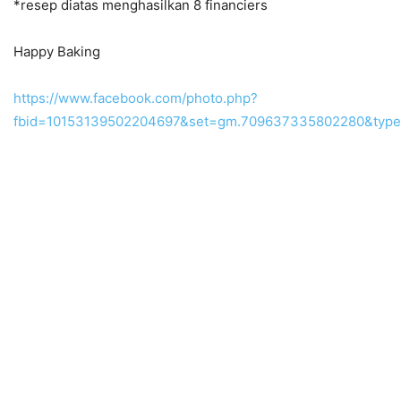
*resep diatas menghasilkan 8 financiers
Happy Baking
https://www.facebook.com/photo.php?
fbid=10153139502204697&set=gm.709637335802280&typ