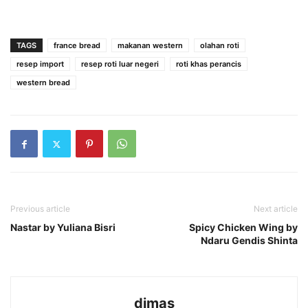
TAGS
france bread
makanan western
olahan roti
resep import
resep roti luar negeri
roti khas perancis
western bread
Previous article
Next article
Nastar by Yuliana Bisri
Spicy Chicken Wing by
Ndaru Gendis Shinta
dimas