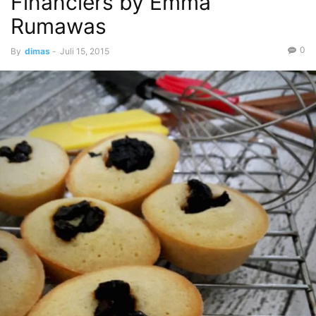
Financiers by Emma
Rumawas
0
By
dimas
-
Juli 15, 2015