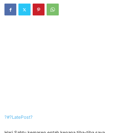
?#?
LatePost?
Hari Sabtu kemaren entah kenapa tiba-tiba saya