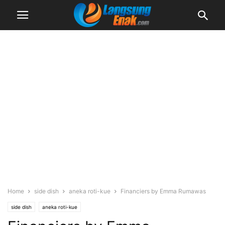
Home
side dish
aneka roti-kue
Financiers by Emma Rumawas
side dish
aneka roti-kue