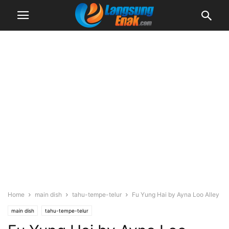
Home
main dish
tahu-tempe-telur
Fu Yung Hai by Ayna Loo Alley
main dish
tahu-tempe-telur