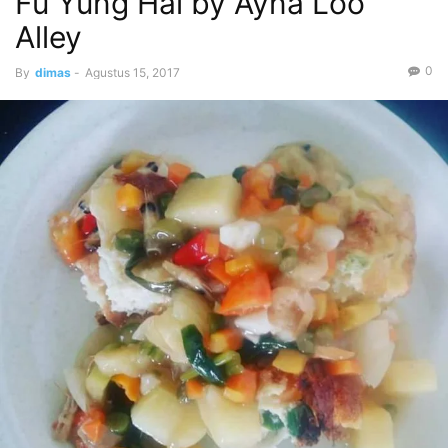
Fu Yung Hai by Ayna Loo
Alley
0
By
dimas
-
Agustus 15, 2017