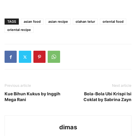
TAGS
asian food
asian recipe
olahan telur
oriental food
oriental recipe
Previous article
Next article
Kue Bihun Kukus by Inggih
Bola-Bola Ubi Krispi Isi
Mega Rani
Coklat by Sabrina Zayn
dimas