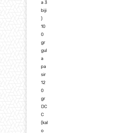
a 3
biji
)
10
0
gr
gul
a
pa
sir
12
0
gr
DC
C
(kal
o