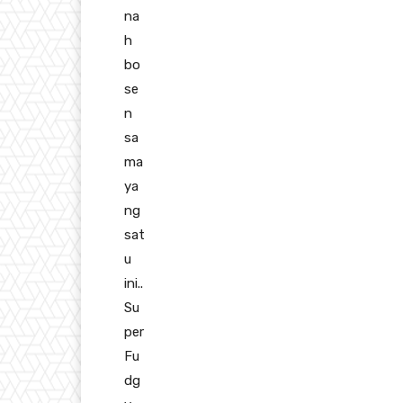
na
h
bo
se
n
sa
ma
ya
ng
sat
u
ini..
Su
per
Fu
dg