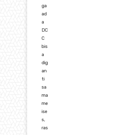
ga
ad
a
DC
C
bis
a
dig
an
ti
sa
ma
me
ise
s,
ras