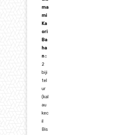
ma
mi
Ka
ori
Ba
ha
n :
2
biji
tel
ur
(kal
au
kec
il
Bis