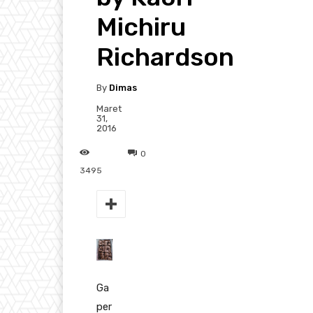
Michiru
Richardson
By
Dimas
Maret
31,
2016
0
3495
Ga
per