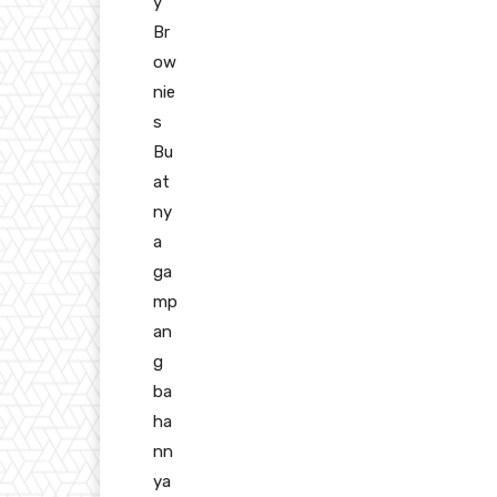
y
Br
ow
nie
s
Bu
at
ny
a
ga
mp
an
g
ba
ha
nn
ya