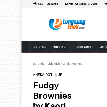
C
33.8
Jakarta
Kamis, Agustus 6, 2026
M
Beranda
Main Dish
Side Dish
Othe
Beranda
side dish
aneka roti-kue
ANEKA ROTI-KUE
Fudgy
Brownies
by Kaori