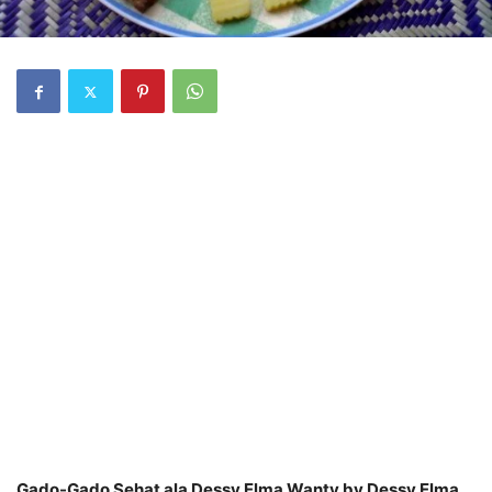
Gado-Gado Sehat ala Dessy Elma Wanty by Dessy Elma