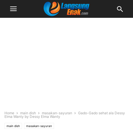
Home
main dish
masakan-sayuran
Gado-Gado sehat ala Dessy
Elma Wanty by Dessy Elma Wanty
main dish
masakan-sayuran