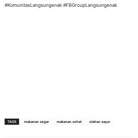
#KomunitasLangsungenak #FBGroupLangsungenak
TAGS
makanan segar
makanan sehat
olahan sayur