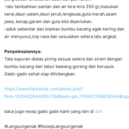
-lalu tambahkan santan dan air kira-kira 350 gr,masukan
serai,daun salam,daun jeruk,lengkuas,gula merah,asam
jawa, kecap,garam dan gula bila diperlukan.
-aduk sebentar dan biarkan bumbu kacang agak kering dan
air menyusut,icip rasa dan sesuaikan selera lalu angkat.
Penyelesaiannya:
Tata sayuran diatas piring sesuai selera dan siram dengan
bumbu kacang dan tabur bawang goreng dan kerupuk.
Gado-gado sehat siap dihidangkan.
https://www.facebook.com/photo.php?
fbid=10204226446557056&set=gm.745943358838344&typ
baca juga resep gado gado kami yang lain di
sini
#Langsungenak #ResepLangsungenak