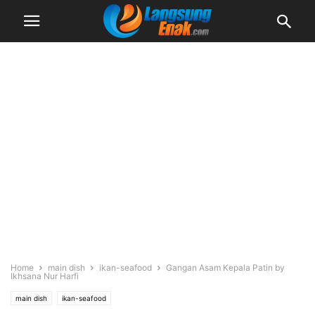
Home
main dish
ikan-seafood
Gangan Asam Kepala Patin by
Ikhsana Nur Harfi
main dish
ikan-seafood