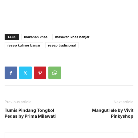
TAGS
makanan khas
masakan khas banjar
resep kuliner banjar
resep tradisional
Previous article
Next article
Tumis Pindang Tongkol
Mangut lele by Vivit
Pedas by Prima Milawati
Pinkyshop