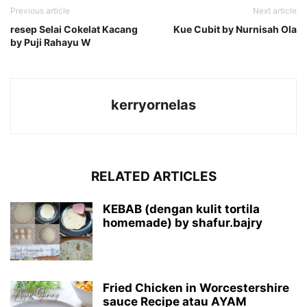
Previous article
Next article
resep Selai Cokelat Kacang
Kue Cubit by Nurnisah Ola
by Puji Rahayu W
kerryornelas
RELATED ARTICLES
KEBAB (dengan kulit tortila
homemade) by shafur.bajry
Fried Chicken in Worcestershire
sauce Recipe atau AYAM