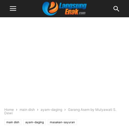
Home
main dish
ayam-daging
Garang Asem by Mulyawati S.
Dewi
main dish
ayam-daging
masakan-sayuran