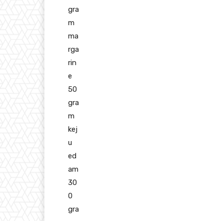
gra
m
ma
rga
rin
e
50
gra
m
kej
u
ed
am
30
0
gra