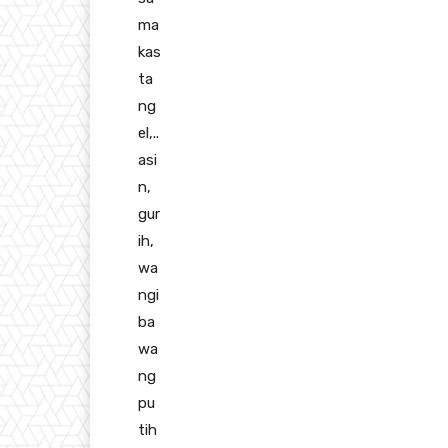
ma
kas
ta
ng
el,..
asi
n,
gur
ih,
wa
ngi
ba
wa
ng
pu
tih