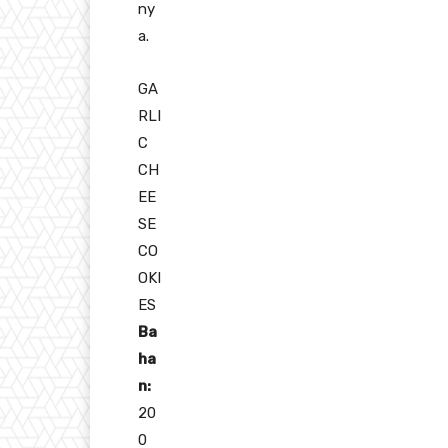
ny
a.
GA
RLI
C
CH
EE
SE
CO
OKI
ES
Ba
ha
n:
20
0