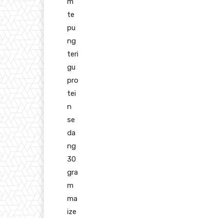
m
te
pu
ng
teri
gu
pro
tei
n
se
da
ng
30
gra
m
ma
ize