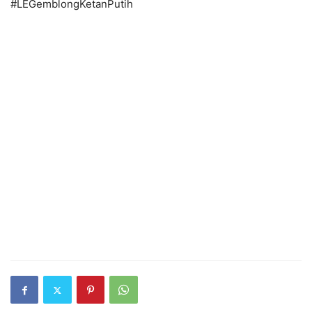
#LEGemblongKetanPutih