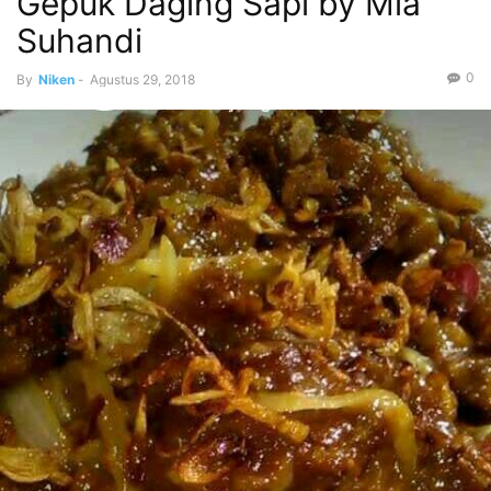
Gepuk Daging Sapi by Mia
Suhandi
0
By
Niken
-
Agustus 29, 2018