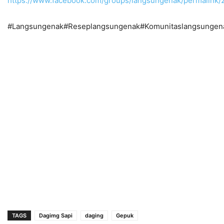
https://www.facebook.com/groups/langsungenak/permalin
#Langsungenak#Reseplangsungenak#Komunitaslangsungen
TAGS
Dagimg Sapi
daging
Gepuk