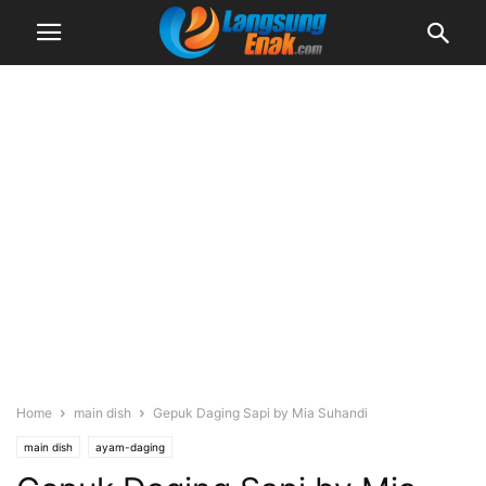
Home
main dish
Gepuk Daging Sapi by Mia Suhandi
main dish
ayam-daging