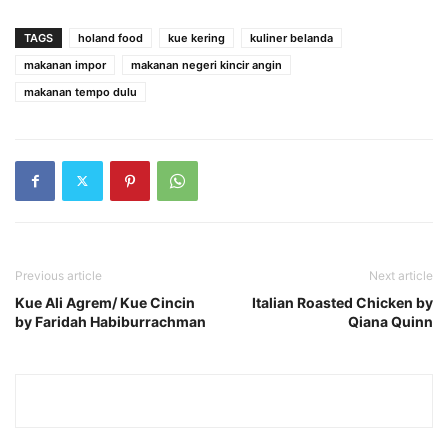
TAGS
holand food
kue kering
kuliner belanda
makanan impor
makanan negeri kincir angin
makanan tempo dulu
Previous article
Next article
Kue Ali Agrem/ Kue Cincin
Italian Roasted Chicken by
by Faridah Habiburrachman
Qiana Quinn