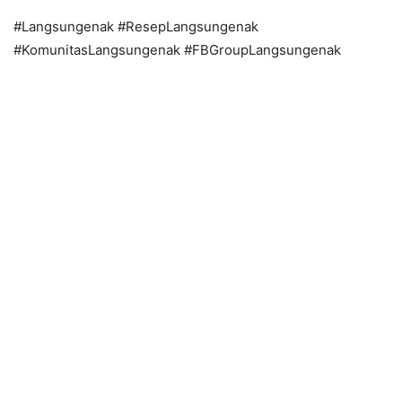
#Langsungenak #ResepLangsungenak
#KomunitasLangsungenak #FBGroupLangsungenak