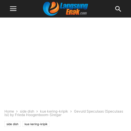
Home
side dish
kue kering-kripik
Gevuld Speculaas (Speculaas
Isi) by Frieda Hoogenboom-Siregar
side dish
kue kering-kripik