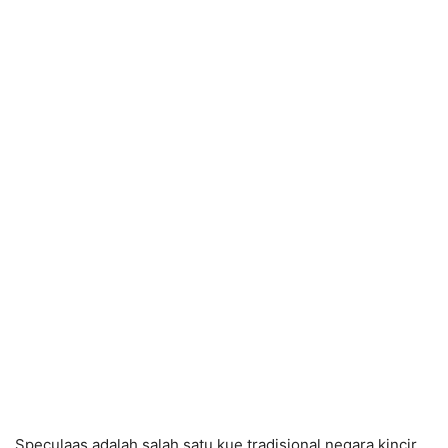
Speculaas adalah salah satu kue tradisional negara kincir