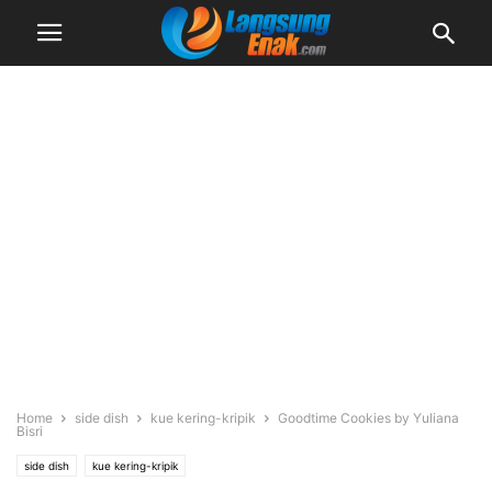
Home
side dish
kue kering-kripik
Goodtime Cookies by Yuliana
Bisri
side dish
kue kering-kripik