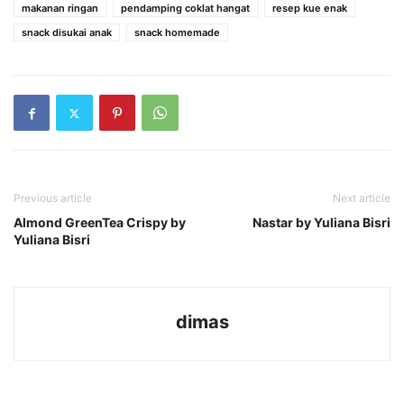
makanan ringan
pendamping coklat hangat
resep kue enak
snack disukai anak
snack homemade
Previous article
Next article
Almond GreenTea Crispy by
Nastar by Yuliana Bisri
Yuliana Bisri
dimas