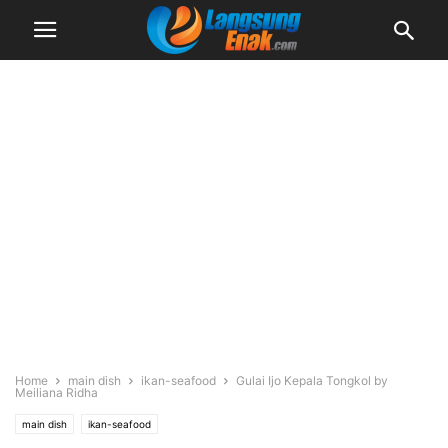
Home
main dish
ikan-seafood
Gulai Ijo Kepala Tongkol by
Meiliana Ridha
main dish
ikan-seafood