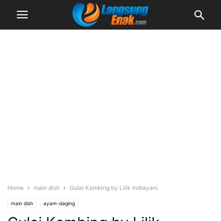
Home
main dish
Gulai Kambing by Lilik Indrayani
main dish
ayam-daging