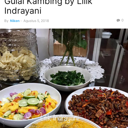
Gulai Kambing by Lilik
Indrayani
0
By
Niken
-
Agustus 5, 2018