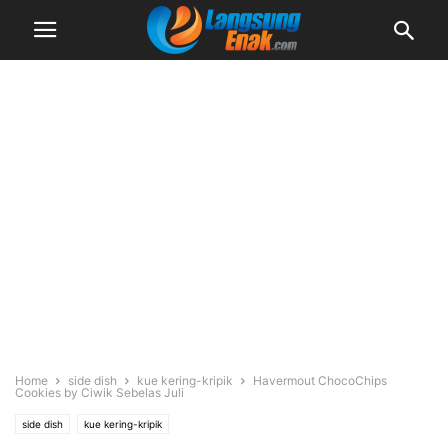
Home
side dish
kue kering-kripik
Havermout ChocoChips
Cookies by Ciwik Sebelas Juli
side dish
kue kering-kripik