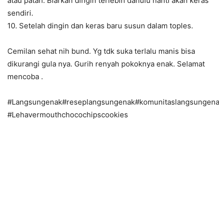
atau patah. Biarkan dingin terlebih dahulu nanti akan keras
sendiri.
10. Setelah dingin dan keras baru susun dalam toples.
Cemilan sehat nih bund. Yg tdk suka terlalu manis bisa
dikurangi gula nya. Gurih renyah pokoknya enak. Selamat
mencoba .
#Langsungenak#reseplangsungenak#komunitaslangsungena
#Lehavermouthchocochipscookies