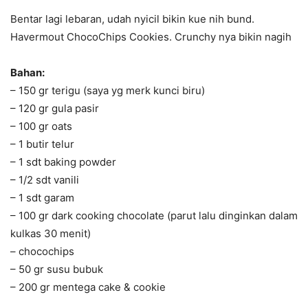
Bentar lagi lebaran, udah nyicil bikin kue nih bund.
Havermout ChocoChips Cookies. Crunchy nya bikin nagih
Bahan:
– 150 gr terigu (saya yg merk kunci biru)
– 120 gr gula pasir
– 100 gr oats
– 1 butir telur
– 1 sdt baking powder
– 1/2 sdt vanili
– 1 sdt garam
– 100 gr dark cooking chocolate (parut lalu dinginkan dalam
kulkas 30 menit)
– chocochips
– 50 gr susu bubuk
– 200 gr mentega cake & cookie