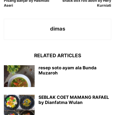
Pisang Banjar by Hasmiati
snack box roti abon by Hery
Aseri
Kurniati
dimas
RELATED ARTICLES
resep soto ayam ala Bunda
Muzaroh
SEBLAK COET MAMANG RAFAEL
by Dianfatma Wulan