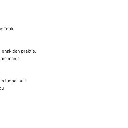
ngEnak
,enak dan praktis.
sam manis
m tanpa kulit
du