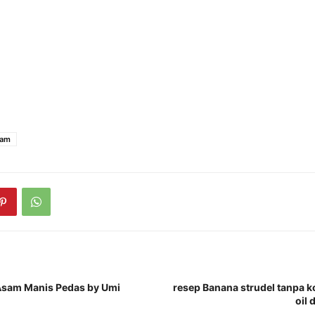
yam
sam Manis Pedas by Umi
resep Banana strudel tanpa k
oil 