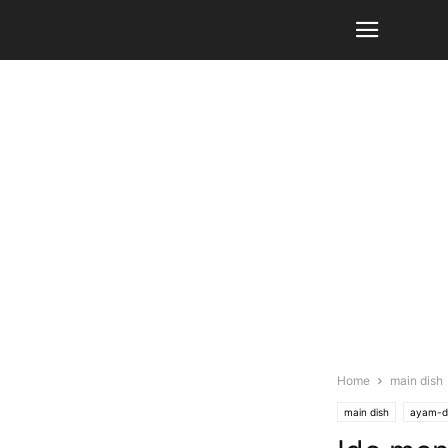
Home
main dish
main dish
ayam-d