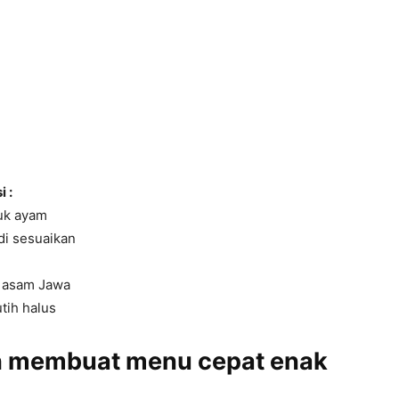
 :
buk ayam
 di sesuaikan
l asam Jawa
tih halus
 membuat menu cepat enak