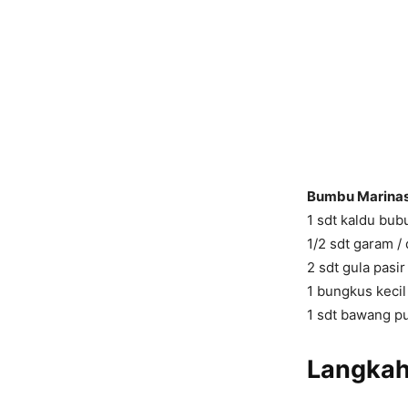
Bumbu Marinasi
1 sdt kaldu bu
1/2 sdt garam /
2 sdt gula pasir
1 bungkus keci
1 sdt bawang pu
Langkah