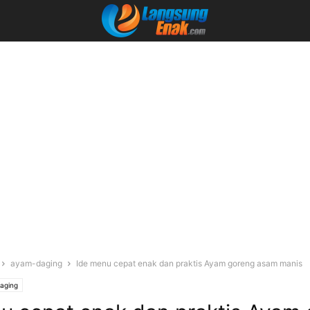
ayam-daging
Ide menu cepat enak dan praktis Ayam goreng asam manis
aging