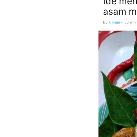
Ide men
asam m
By
dimas
-
Juni 17