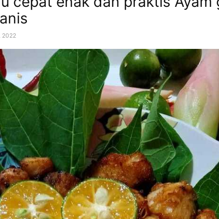
u cepat enak dan praktis Ayam
anis
, 2022