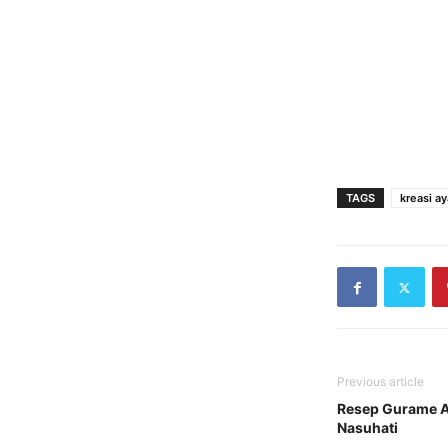
TAGS
kreasi a
Previous article
Resep Gurame A
Nasuhati