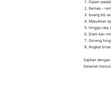
Dalam wada
Remas – rem
buang biji a
Masukkan a
hingga rata, 
Diam kan min
Goreng hing
Angkat tiris
Sajikan dengan
Selamat menco