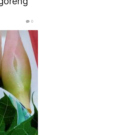
 goreng
0