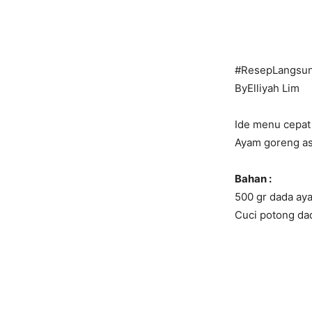
#ResepLangsu
ByElliyah Lim
Ide menu cepat 
Ayam goreng a
Bahan :
500 gr dada aya
Cuci potong da