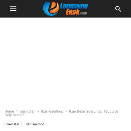
Home
main dish
ikan-seafood
Ikan Belanak Bumbu Tauco by
Desi Nurdini
main dish
ikan-seafood