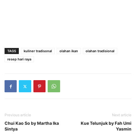
TAGS
kuliner tradisonal
olahan ikan
olahan tradisional
resep hari raya
Previous article
Next article
Chui Kao So by Martha Ika
Kue Telunjuk by Fah Umi
Sintya
Yasmin