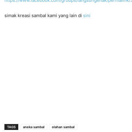
https://www.facebook.com/groups/langsungenak/permalin
simak kreasi sambal kami yang lain di
sini
TAGS
aneka sambal
olahan sambal