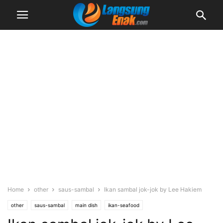
Home
other
saus-sambal
Ikan sambal jok-jok by Lee Hakiem
other
saus-sambal
main dish
ikan-seafood