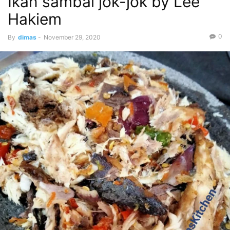
Ikan sambal jok-jok by Lee
Hakiem
0
By
dimas
-
November 29, 2020