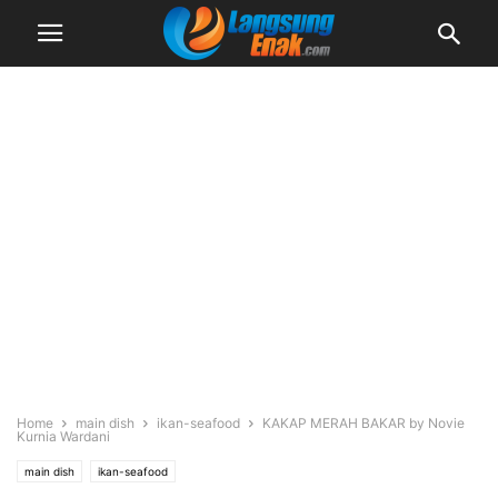
Home
main dish
ikan-seafood
KAKAP MERAH BAKAR by Novie
Kurnia Wardani
main dish
ikan-seafood