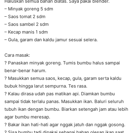
Haluskan semua bahan diatas. Saya pakai blender.
– Minyak goreng 5 sdm
– Saos tomat 2 sdm
– Saos sambel 2 sdm
– Kecap manis 1 sdm
– Gula, garam dan kaldu jamur sesuai selera.
Cara masak:
?
Panaskan minyak goreng. Tumis bumbu halus sampai
benar-benar harum.
?
Masukkan semua saos, kecap, gula, garam serta kaldu
bubuk hingga larut sempurna. Tes rasa.
?
Kalau dirasa udah pas matikan api. Diamkan bumbu
sampai tidak terlalu panas. Masukkan ikan. Baluri seluruh
tubuh ikan dengan bumbu. Biarkan setengah jam atau lebih
agar bumbu meresap.
?
Bakar ikan hati-hati agar nggak jatuh dan nggak gosong.
?
Sisa bumbu tadi dipakai sebagai bahan olesan ikan saat