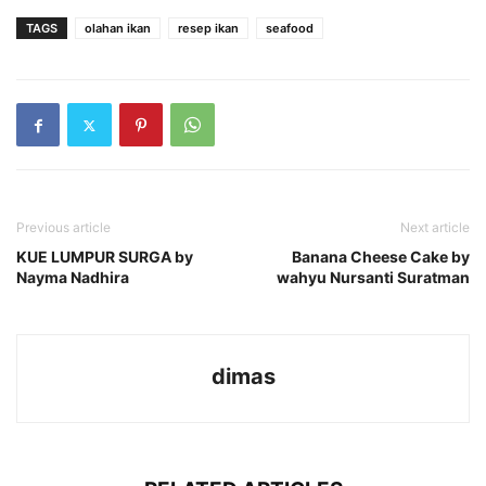
TAGS
olahan ikan
resep ikan
seafood
Previous article
Next article
KUE LUMPUR SURGA by
Banana Cheese Cake by
Nayma Nadhira
wahyu Nursanti Suratman
dimas