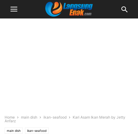
Home
main dish
ikan-seafood
Kari Asam Ikan Merah by Jetty
Anfarz
main dish
ikan-seafood