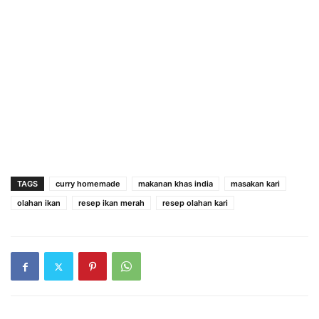
TAGS
curry homemade
makanan khas india
masakan kari
olahan ikan
resep ikan merah
resep olahan kari