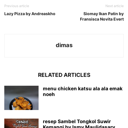
Previous article
Next article
Lazy Pizza by Andreaskho
Siomay Ikan Patin by
Fransisca Novita Evert
dimas
RELATED ARTICLES
menu chicken katsu ala ala emak
noeh
resep Sambel Tongkol Suwir
Kemangi by Ismy Maulidasary