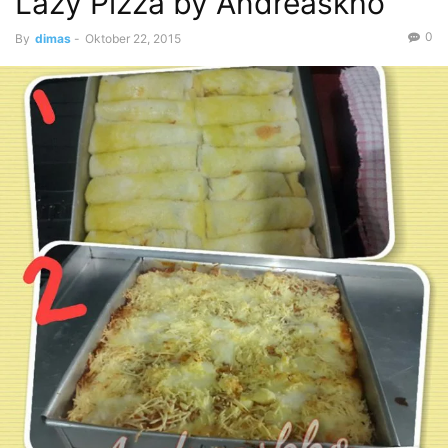
Lazy Pizza by Andreaskho
0
By
dimas
-
Oktober 22, 2015