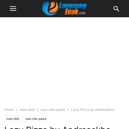
Home
main dish
nasi-mie-pasta
Lazy Pizza by Andreaskho
main dish
nasi-mie-pasta