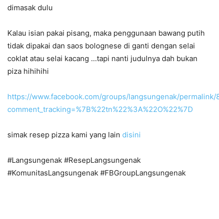
dimasak dulu
Kalau isian pakai pisang, maka penggunaan bawang putih
tidak dipakai dan saos bolognese di ganti dengan selai
coklat atau selai kacang …tapi nanti judulnya dah bukan
piza hihihihi
https://www.facebook.com/groups/langsungenak/permalin
comment_tracking=%7B%22tn%22%3A%22O%22%7D
simak resep pizza kami yang lain
disini
#Langsungenak #ResepLangsungenak
#KomunitasLangsungenak #FBGroupLangsungenak