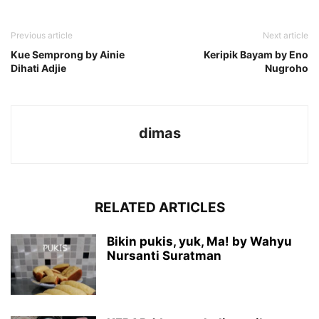
Previous article
Next article
Kue Semprong by Ainie
Keripik Bayam by Eno
Dihati Adjie
Nugroho
dimas
RELATED ARTICLES
Bikin pukis, yuk, Ma! by Wahyu
Nursanti Suratman