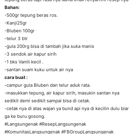
Bahan:
-500gr tepung beras ros.
-Kanji25gr
-Bluben 100gr
-telur 3 btr
-gula 200rg bisa di tambah jika suka manis
-3 sendok air kapur sirih
-1 bks Vanili kecil .
-santan suam kuku untuk air nya
cara buat :
-campur gula Bluben dan telur aduk rata.
-masukkan tepung, air kapur sirih, masukin santan nya
sedikit demi sedikit sampai bisa di cetak.
-cetak nya di atas wajan ya bund api nya di kecilin dulu biar
ga ke buru gosong.
#Langsungenak #ResepLangsungenak
#KomunitasLangsungenak #FBGroupLangsungenak