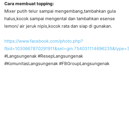
Cara membuat topping:
Mixer putih telur sampai mengembang,tambahkan gula
halus,kocok sampai mengental dan tambahkan esense
lemon/ air jeruk nipis,kocok rata dan siap di gunakan.
https://www.facebook.com/photo.php?
fbid=1030667870291911&set=gm.754031114696235&type=3
#Langsungenak #ResepLangsungenak
#KomunitasLangsungenak #FBGroupLangsungenak