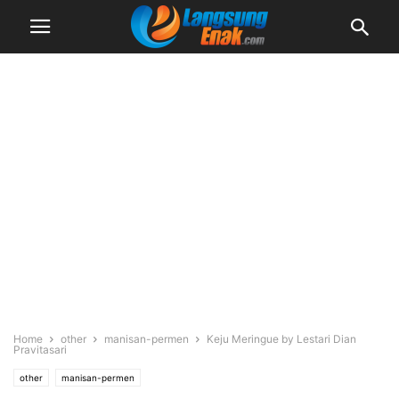
Home
other
manisan-permen
Keju Meringue by Lestari Dian
Pravitasari
other
manisan-permen