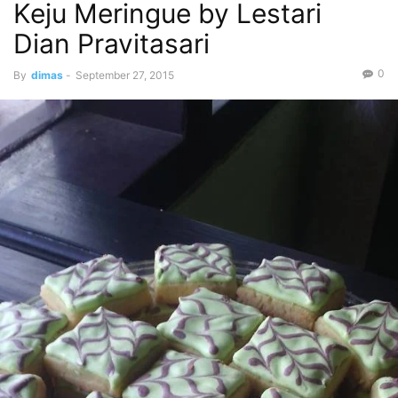
Keju Meringue by Lestari
Dian Pravitasari
0
By
dimas
-
September 27, 2015