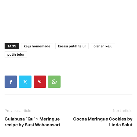
TAGS
keju homemade
kreasi putih telur
olahan keju
putih telur
Previous article
Next article
Gulabusa “Qu”~ Meringue
Cocoa Meringue Cookies by
recipe by Susi Wahanasari
Linda Salut