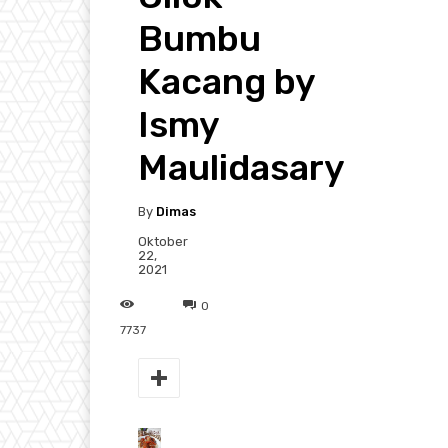
Bumbu
Kacang by
Ismy
Maulidasary
By
Dimas
Oktober
22,
2021
0
7737