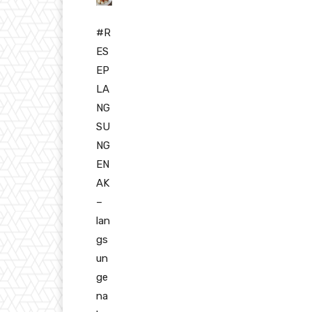
#R
ES
EP
LA
NG
SU
NG
EN
AK
–
lan
gs
un
ge
na