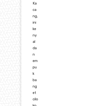
Ka
ca
ng,
ini
ke
ny
al
da
n
em
pu
k
ba
ng
et
cilo
kn