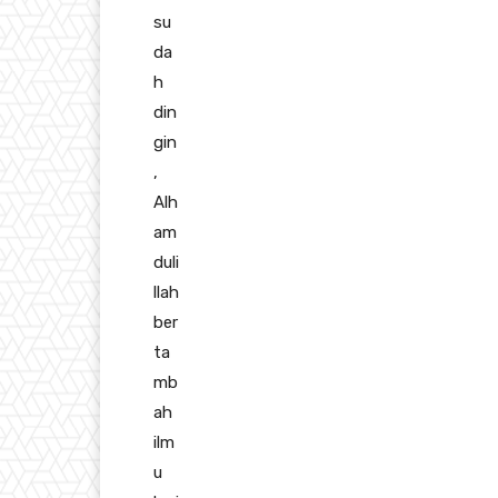
su
da
h
din
gin
,
Alh
am
duli
llah
ber
ta
mb
ah
ilm
u