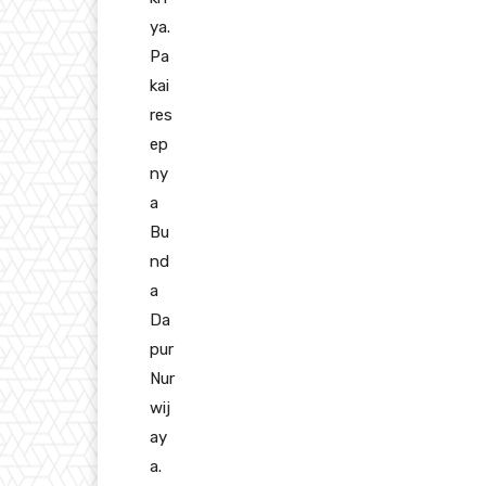
ya.
Pa
kai
res
ep
ny
a
Bu
nd
a
Da
pur
Nur
wij
ay
a.