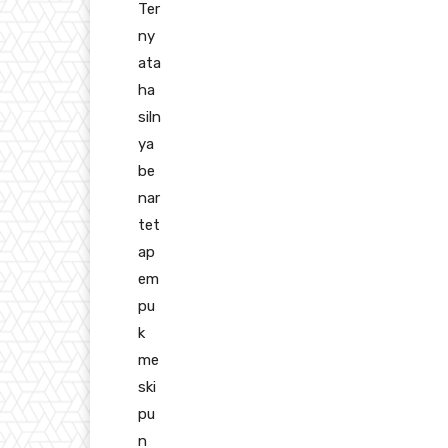
Ter
ny
ata
ha
siln
ya
be
nar
tet
ap
em
pu
k
me
ski
pu
n