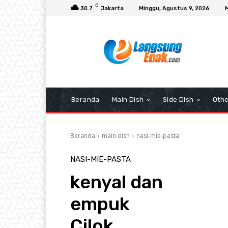
C
30.7
Jakarta
Minggu, Agustus 9, 2026
Beranda
Main Dish
Side Dish
Othe
Beranda
main dish
nasi-mie-pasta
NASI-MIE-PASTA
kenyal dan
empuk
Cilok