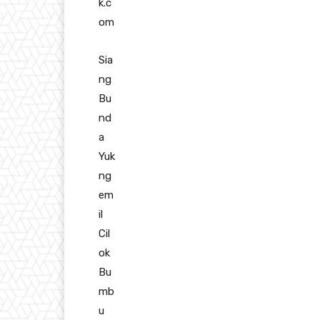
k.c
om
Sia
ng
Bu
nd
a
Yuk
ng
em
il
Cil
ok
Bu
mb
u