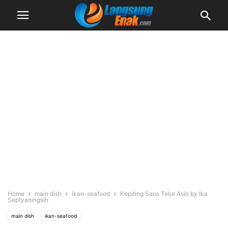
Home
main dish
ikan-seafood
Kepiting Saos Telur Asin by Ika
Septyaningsih
main dish
ikan-seafood