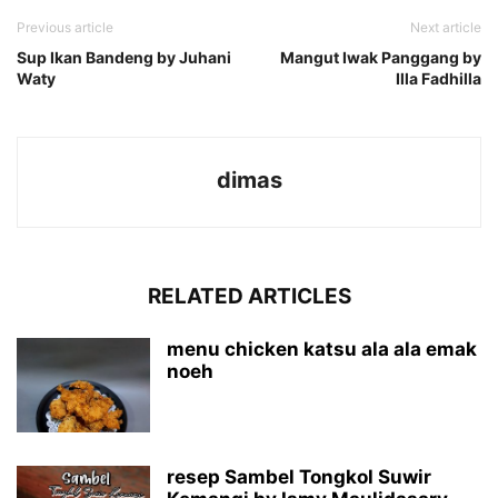
Previous article
Next article
Sup Ikan Bandeng by Juhani
Mangut Iwak Panggang by
Waty
Illa Fadhilla
dimas
RELATED ARTICLES
menu chicken katsu ala ala emak
noeh
resep Sambel Tongkol Suwir