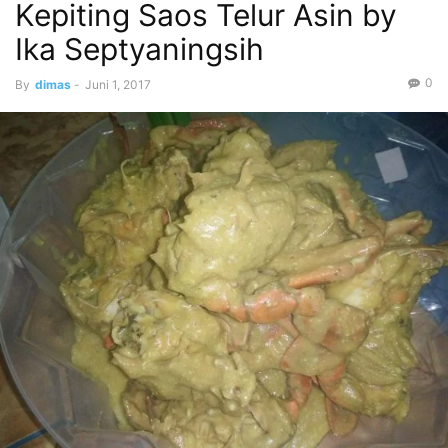
Kepiting Saos Telur Asin by
Ika Septyaningsih
0
By
dimas
-
Juni 1, 2017