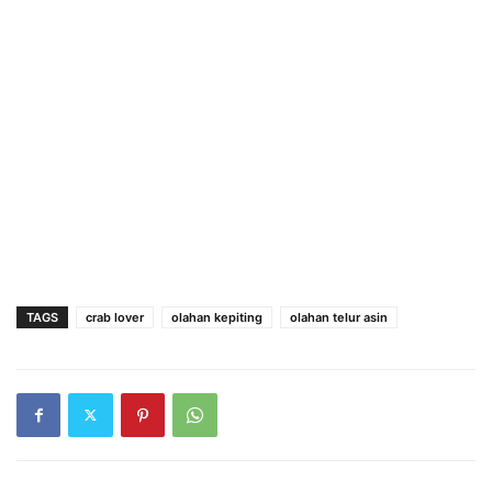
TAGS
crab lover
olahan kepiting
olahan telur asin