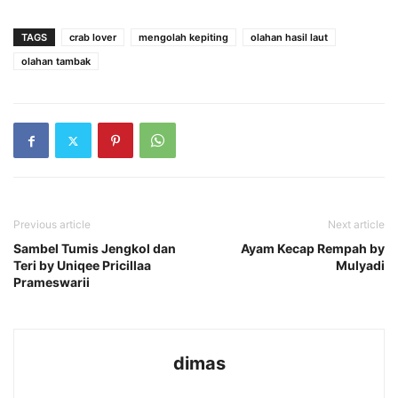
TAGS
crab lover
mengolah kepiting
olahan hasil laut
olahan tambak
Previous article
Next article
Sambel Tumis Jengkol dan
Ayam Kecap Rempah by
Teri by Uniqee Pricillaa
Mulyadi
Prameswarii
dimas