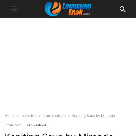
Home
main dish
ikan-seafood
Kepiting Saus by Miranda
main dish
ikan-seafood