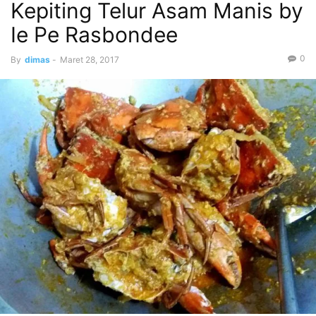
Kepiting Telur Asam Manis by
Ie Pe Rasbondee
0
By
dimas
-
Maret 28, 2017