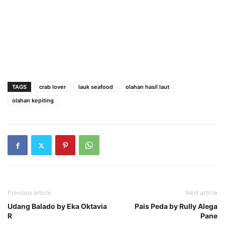
TAGS
crab lover
lauk seafood
olahan hasil laut
olahan kepiting
Previous article
Next article
Udang Balado by Eka Oktavia
Pais Peda by Rully Alega
R
Pane