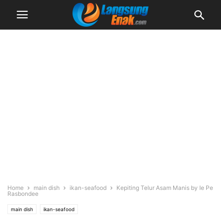
Home
main dish
ikan-seafood
Kepiting Telur Asam Manis by Ie Pe
Rasbondee
main dish
ikan-seafood